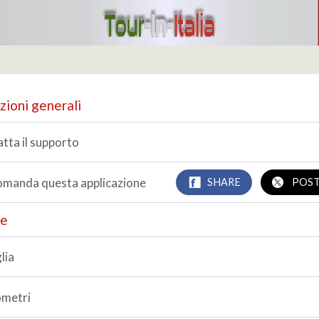
zioni generali
tta il supporto
manda questa applicazione
SHARE
POS
ze
lia
lometri